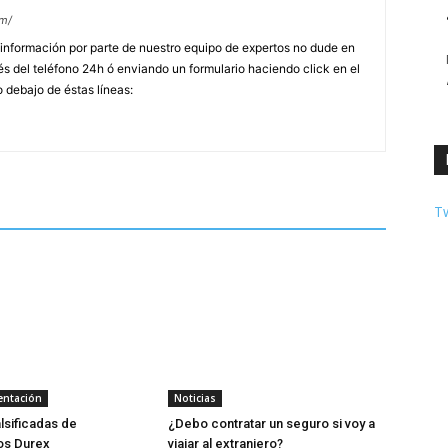
om/
información por parte de nuestro equipo de expertos no dude en
s del teléfono 24h ó enviando un formulario haciendo click en el
o debajo de éstas líneas:
T
entación
Noticias
lsificadas de
¿Debo contratar un seguro si voy a
os Durex
viajar al extranjero?