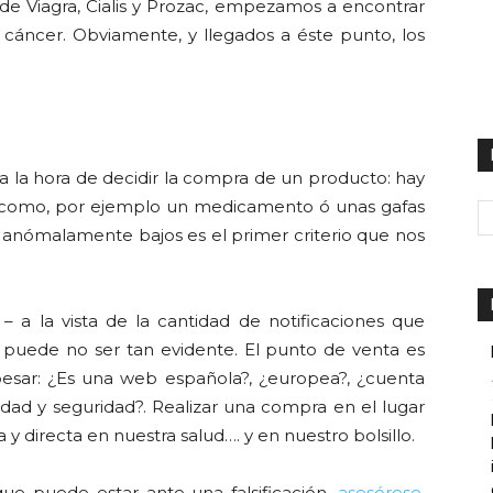
s de Viagra, Cialis y Prozac, empezamos a encontrar
l cáncer. Obviamente, y llegados a éste punto, los
 la hora de decidir la compra de un producto: hay
” (como, por ejemplo un medicamento ó unas gafas
s anómalamente bajos es el primer criterio que nos
– a la vista de la cantidad de notificaciones que
 puede no ser tan evidente. El punto de venta es
esar: ¿Es una web española?, ¿europea?, ¿cuenta
lidad y seguridad?. Realizar una compra en el lugar
y directa en nuestra salud…. y en nuestro bolsillo.
ue puede estar ante una falsificación,
asesórese,