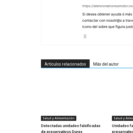
https://atencionalconsumidor.c
Si desea obtener ayuda ó más 
contactar con nosotr@s a travé
icono del sobre que figura just
Artículos relacionados
Más del autor
Salud y Alimentación
Salud y Alim
Detectadas unidades falsificadas
Unidades fa
de preservativos Durex
preservativ