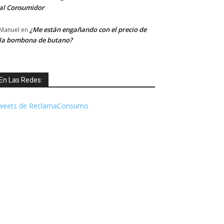
al Consumidor
¿Me están engañando con el precio de
Manuel
en
la bombona de butano?
En Las Redes:
weets de ReclamaConsumo