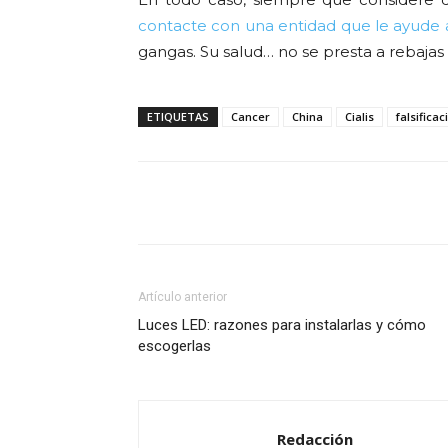
contacte con una entidad que le ayude 
gangas. Su salud… no se presta a rebajas 
ETIQUETAS
Cancer
China
Cialis
falsificac
Cuota
Artículo anterior
Luces LED: razones para instalarlas y cómo
escogerlas
Redacción