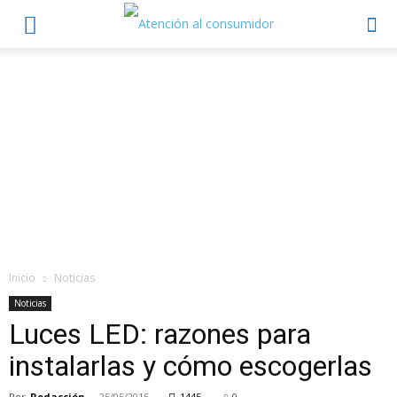
Inicio
Noticias
Noticias
Luces LED: razones para
instalarlas y cómo escogerlas
Por
Redacción
-
25/05/2015
1445
0