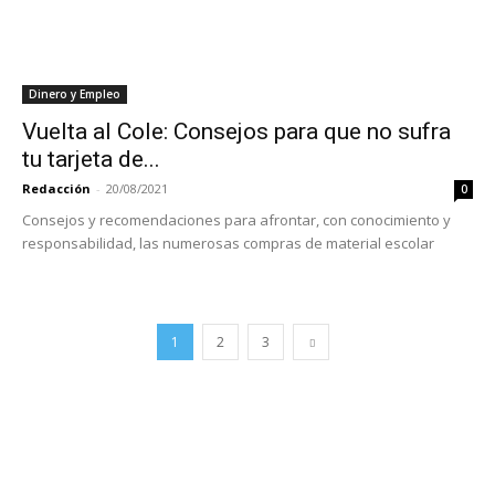
Dinero y Empleo
Vuelta al Cole: Consejos para que no sufra
tu tarjeta de...
Redacción
-
20/08/2021
0
Consejos y recomendaciones para afrontar, con conocimiento y
responsabilidad, las numerosas compras de material escolar
1
2
3