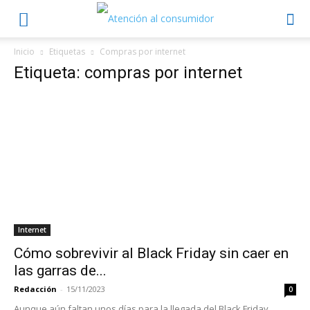
Inicio
Etiquetas
Compras por internet
Etiqueta: compras por internet
Internet
Cómo sobrevivir al Black Friday sin caer en
las garras de...
Redacción
-
15/11/2023
0
Aunque aún faltan unos días para la llegada del Black Friday,